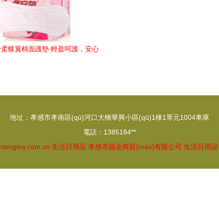
柔蝶翼棉面護墊 輕盈呵護，安心
每一天
地址：孝感市孝南區(qū)河口大橋華興小區(qū)1棟1單元1004車庫
電話：1385184**
ntongtoy.com.cn
生活日用品
孝感市賜金商貿(mào)有限公司
生活日用品