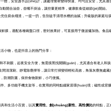
一體，安全護手設(shè)計，讓處理食材變得快速、均勻且安全，尤其
動開合油壺，壺嘴不掛油，讓控量更精準，健康飲食從細節(jié)開始。
兜輕松兜住廚余殘渣，一提一扔，告別徒手清理水槽的油膩；升級版的家庭
次性保鮮膜，適配各種碗盤口徑，密封效果好，可直接用于微波爐加熱。食品級
生活小物，也是抖音上的熱門分享：
，柔和不刺眼，起夜安全方便，無需摸黑找開關(guān)，尤其適合有老人和
i)生間清潔刷、靜電除塵撣等，讓日常打掃變得輕松高效，角落灰塵無處藏
即封，防潮防灑，保持食物新鮮，小巧便攜。
擺件、多功能手機支架等，在實用的同時點綴家居環(huán)境；磁性或背膠
房用具和生活小百貨，以其
實用性、創(chuàng)新性、高性價比
的特點，正