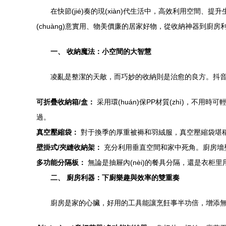
在快節(jié)奏的現(xiàn)代生活中，高效利用空間、
(chuàng)意實用、物美價廉的居家好物，從收納神器到
一、 收納魔法：小空間的大智慧
凌亂是整潔的天敵，而巧妙的收納則是治愈的良方。抖
可折疊收納箱/盒：
采用環(huán)保PP材質(zhì)，不用
過。
真空壓縮袋：
對于換季的厚重被褥和羽絨服，真空壓縮袋堪稱
壁掛式/夾縫收納架：
充分利用垂直空間和家中死角。廚房墻壁上
多功能分隔板：
無論是抽屜內(nèi)的餐具分隔，還是衣柜
二、 廚房利器：下廚樂趣與效率的雙重奏
廚房是家的心臟，好用的工具能讓烹飪事半功倍，增添無