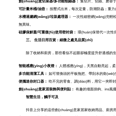
創(chuàng)意切菜器/多功能刨絲器：
集切片、切絲、磨蓉于
可計量米桶/油壺：
按壓式出米，每次定量，防潮防蟲；重力自
水槽過濾網(wǎng)/垃圾處理器：
一次性細密網(wǎng)
無異味。
硅膠保鮮蓋/可重復(fù)使用密封袋：
環(huán)保替代一
三、 生活日用百貨：細微之處見品質(zhì)
除了收納和廚房，那些看似不起眼卻極度提升舒適感的
智能感應(yīng)小夜燈：
人體感應(yīng)，天黑自動亮起
多功能清潔工具：
如可替換頭的平板拖把、帶刮水的衛(wè
便攜迷你封口器：
吃不完的零食、調(diào)料，用它一夾
創(chuàng)意家居裝飾與便利貼：
有趣的墻面掛鉤、ins風
智慧生活，觸手可及
抖音上分享的這些創(chuàng)意家居家收納用品、廚