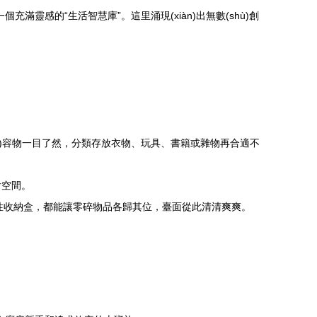
充滿靈感的“生活智慧庫”。這里涌現(xiàn)出無數(shù)創
內(nèi)容物一目了然，分類存放衣物、玩具、書籍或雜物再合適不
片空間。
面的磁性收納盒，都能讓零碎物品各歸其位，臺面從此清清爽爽。