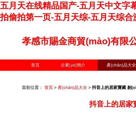
五月天在线精品国产-五月天中文字幕
拍偷拍第一页-五月天综-五月天综合
孝感市賜金商貿(mào)有限
首頁
企業(yè)簡介
產(chǎn)品大全
當前位置：
首頁
>
產(chǎn)品大全
>
抖音上的居家寶藏 創(
抖音上的居家寶