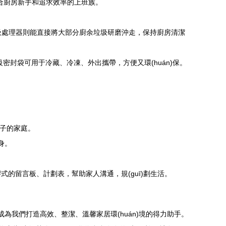
適合廚房新手和追求效率的上班族。
垃圾處理器則能直接將大部分廚余垃圾研磨沖走，保持廚房清潔
密封袋可用于冷藏、冷凍、外出攜帶，方便又環(huán)保。
孩子的家庭。
身。
式的留言板、計劃表，幫助家人溝通，規(guī)劃生活。
成為我們打造高效、整潔、溫馨家居環(huán)境的得力助手。