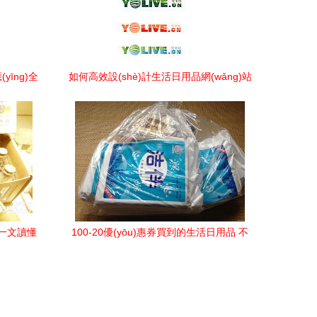
yīng)全
如何高效設(shè)計生活日用品網(wǎng)站
擇指南
模板選擇與下載指南
一文讀懂
100-20優(yōu)惠券買到的生活日用品 不
僅僅是省錢，更是一種生活美學(xué)