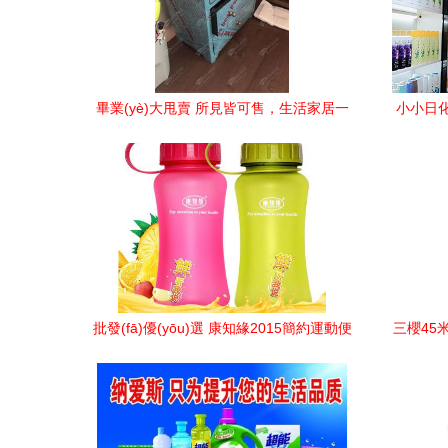
畢業(yè)大甩賣 所見皆可售，生活家居一
小小日
站清空
秘籍——
批發(fā)優(yōu)選 康知緣2015簡約運動便
三櫻45
攜提手時尚磨砂太空杯，結(jié)實耐用才
是生活日用品王道