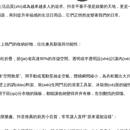
提升生活品質(zhì)成為越來越多人的追求。抖音平臺不僅是娛樂的天地，更是一個
廚房利器，再到提升幸福感的生活日用品，它們正悄然改變著我們的日常。
音上熱門的收納好物，往往兼具顏值與功能性：
時可輕松折疊，節(jié)省高達90%的存儲空間。透明或半透明設(shè)計讓
“空間救星”。用手動或電動泵抽走空氣，體積瞬間縮小，為衣柜騰出大
的調(diào)料架、衛(wèi)生間門后的清潔工具架、冰箱側(cè)
里用于區(qū)分衣物的隔板，都能讓收納變得井井有條，告別翻找的煩惱。
限樂趣。抖音推薦的廚房小百貨，常常讓人直呼“原來還能這樣”：