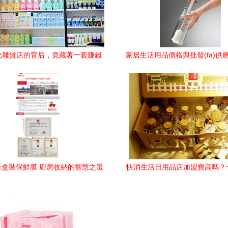
化雜貨店的背后，竟藏著一套賺錢
家居生活用品價格與批發(fā)供應(
生活日用品的“另類”生意經(jīng)
解析 傳眾網(wǎng)模式與選
米盒裝保鮮膜 廚房收納的智慧之選
快消生活日用品店加盟費高嗎？
真實成本與投資回報